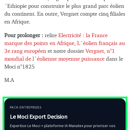
´Ethiopie pour construire le plus grand parc éolien
du continent. En outre, Vergnet compte cinq filiales
en Afrique.
Pour prolonger :
relire
Electricité : la France
marque des points en Afrique
,
L´éolien français au
3e rang européen
et notre dossier
Vergnet, n°1
mondial de l´éolienne moyenne puissance
dans le
Moci n°1825
M.A
PACK ENTREPRISES
Le Moci Export Decision
Expertise Le Moci + plateforme IA Manatex pour prioriser vos