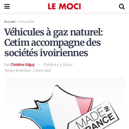
Accueil
Actualités
Véhicules à gaz naturel:
Cetim accompagne des
sociétés ivoiriennes
Par
Christine Gilguy
Publié il y a 14 ans
Temps de lecture : 2 mins read