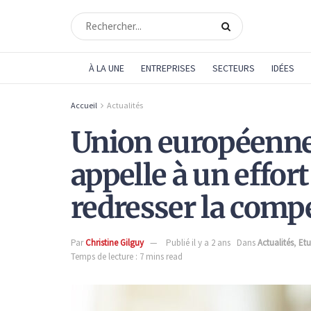
À LA UNE
ENTREPRISES
SECTEURS
IDÉES
Accueil
Actualités
Union européenne 
appelle à un effort
redresser la compé
Par
Christine Gilguy
Publié il y a 2 ans
Dans
Actualités
,
Etu
Temps de lecture : 7 mins read