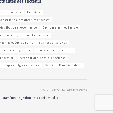
ctualités des secteurs
Agroalimentaire
Industrie
Construction, architecture et design
Distribution et e-commerce
Environnement et énergie
Informatique, télécom et numérique
Machine et équipements
Business et services
Transport et logistique
Tourisme, loisir et culture
Innovation
Aéronautique, spatial et défense
Juridique et règlementations
Santé
Marchés publics
© 2025 Le Moci. Tous droits réservés.
Paramètres de gestion de la confidentialité