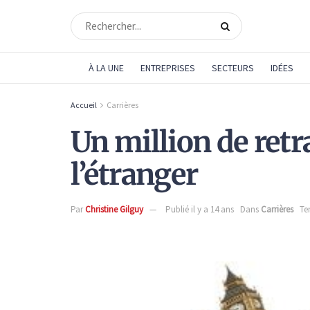
À LA UNE
ENTREPRISES
SECTEURS
IDÉES
Accueil
Carrières
Un million de retra
l’étranger
Par
Christine Gilguy
Publié il y a 14 ans
Dans
Carrières
Te