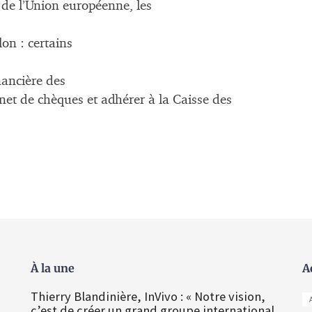
 de l’Union européenne, les
lon : certains
inancière des
arnet de chèques et adhérer à la Caisse des
À la une
A
Thierry Blandinière, InVivo : « Notre vision,
c’est de créer un grand groupe international