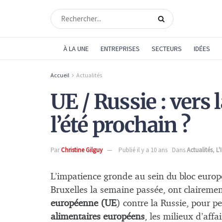
À LA UNE
ENTREPRISES
SECTEURS
IDÉES
Accueil
Actualités
UE / Russie : vers 
l’été prochain ?
Par
Christine Gilguy
Publié il y a 10 ans
Dans
Actualités
,
L'
L’impatience gronde au sein du bloc europé
Bruxelles la semaine passée, ont claireme
européenne (UE
) contre la Russie, pour pe
alimentaires européens
, les milieux d’aff