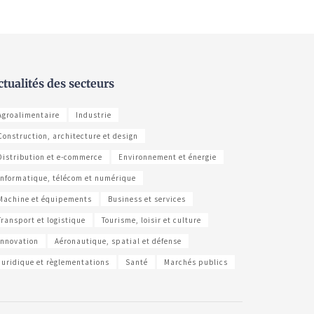
ctualités des secteurs
Agroalimentaire
Industrie
Construction, architecture et design
Distribution et e-commerce
Environnement et énergie
Informatique, télécom et numérique
Machine et équipements
Business et services
Transport et logistique
Tourisme, loisir et culture
Innovation
Aéronautique, spatial et défense
Juridique et règlementations
Santé
Marchés publics