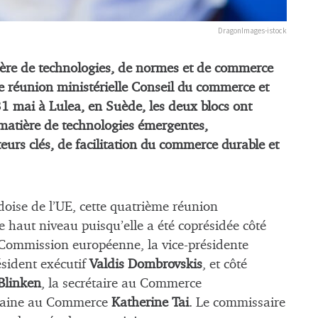
DragonImages-istock
ère de technologies, de normes et de commerce
me réunion ministérielle Conseil du commerce et
31 mai à Lulea, en Suède, les deux blocs ont
matière de technologies émergentes,
urs clés, de facilitation du commerce durable et
doise de l’UE, cette quatrième réunion
e haut niveau puisqu’elle a été coprésidée côté
 Commission européenne, la vice-présidente
ésident exécutif
Valdis Dombrovskis
, et côté
Blinken
, la secrétaire au Commerce
icaine au Commerce
Katherine Tai
. Le commissaire