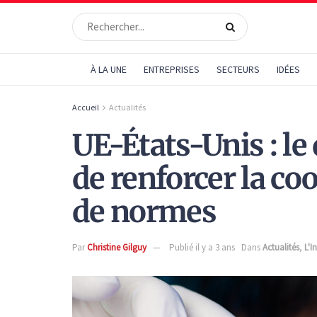
À LA UNE
ENTREPRISES
SECTEURS
IDÉES
Accueil
Actualités
UE-États-Unis : le
de renforcer la co
de normes
Par
Christine Gilguy
Publié il y a 3 ans
Dans
Actualités
,
L'I