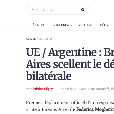
À LA UNE
ENTREPRISES
SECTEURS
IDÉES
Accueil
Actualités
UE / Argentine : B
Aires scellent le d
bilatérale
Par
Christine Gilguy
Publié il y a 10 ans
Dans
Actualités
,
L'
Premier déplacement officiel d’un respons
visite à Buenos Aires de
Federica Mogheri