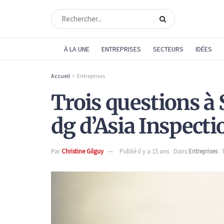
À LA UNE
ENTREPRISES
SECTEURS
IDÉES
Accueil
Entreprises
Trois questions à 
dg d’Asia Inspecti
Par
Christine Gilguy
Publié il y a 15 ans
Dans
Entreprises