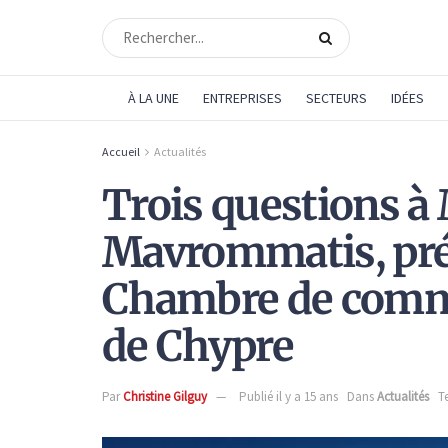
À LA UNE
ENTREPRISES
SECTEURS
IDÉES
Accueil
Actualités
Trois questions à
Mavrommatis, prés
Chambre de comme
de Chypre
Par
Christine Gilguy
Publié il y a 15 ans
Dans
Actualités
T