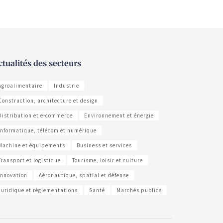
ctualités des secteurs
Agroalimentaire
Industrie
Construction, architecture et design
Distribution et e-commerce
Environnement et énergie
Informatique, télécom et numérique
Machine et équipements
Business et services
Transport et logistique
Tourisme, loisir et culture
Innovation
Aéronautique, spatial et défense
Juridique et règlementations
Santé
Marchés publics