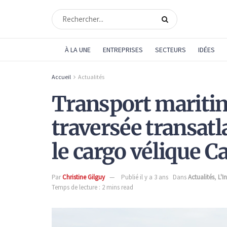
À LA UNE
ENTREPRISES
SECTEURS
IDÉES
Accueil
Actualités
Transport maritim
traversée transatl
le cargo vélique 
Par
Christine Gilguy
Publié il y a 3 ans
Dans
Actualités
,
L'I
Temps de lecture : 2 mins read