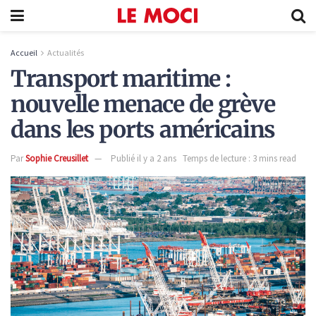
Accueil
Actualités
Transport maritime :
nouvelle menace de grève
dans les ports américains
Par
Sophie Creusillet
Publié il y a 2 ans
Temps de lecture : 3 mins read