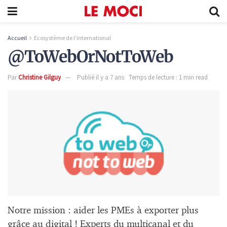
Accueil
Ecosystème de l'international
@ToWebOrNotToWeb
Par
Christine Gilguy
Publié il y a 7 ans
Temps de lecture : 1 min read
Notre mission : aider les PMEs à exporter plus
grâce au digital ! Experts du multicanal et du