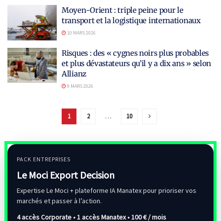
Moyen-Orient : triple peine pour le
transport et la logistique internationaux
10 MARS 2026
Risques : des « cygnes noirs plus probables
et plus dévastateurs qu’il y a dix ans » selon
Allianz
9 MARS 2026
1
2
…
10
PACK ENTREPRISES
Le Moci Export Decision
Expertise Le Moci + plateforme IA Manatex pour prioriser vos
marchés et passer à l’action.
4 accès Corporate • 1 accès Manatex •
100 € / mois