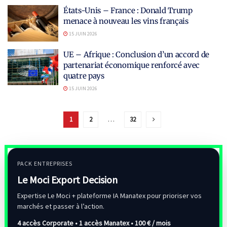
États-Unis – France : Donald Trump
menace à nouveau les vins français
15 JUIN 2026
UE – Afrique : Conclusion d’un accord de
partenariat économique renforcé avec
quatre pays
15 JUIN 2026
1
2
…
32
PACK ENTREPRISES
Le Moci Export Decision
Expertise Le Moci + plateforme IA Manatex pour prioriser vos
marchés et passer à l’action.
4 accès Corporate • 1 accès Manatex •
100 € / mois