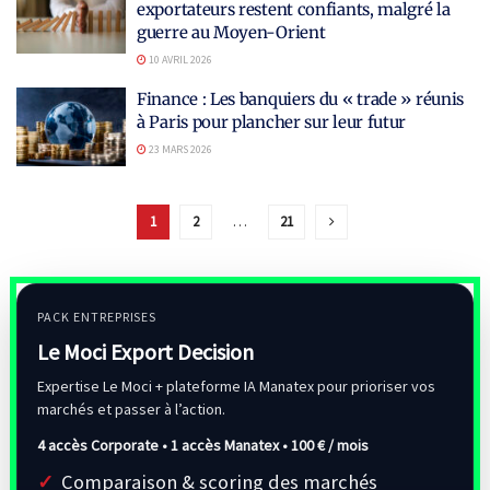
exportateurs restent confiants, malgré la
guerre au Moyen-Orient
10 AVRIL 2026
Finance : Les banquiers du « trade » réunis
à Paris pour plancher sur leur futur
23 MARS 2026
1
2
…
21
PACK ENTREPRISES
Le Moci Export Decision
Expertise Le Moci + plateforme IA Manatex pour prioriser vos
marchés et passer à l’action.
4 accès Corporate • 1 accès Manatex •
100 € / mois
Comparaison & scoring des marchés