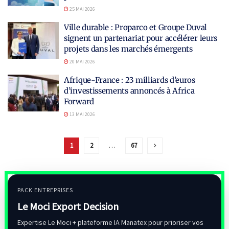
25 MAI 2026
Ville durable : Proparco et Groupe Duval
signent un partenariat pour accélérer leurs
projets dans les marchés émergents
20 MAI 2026
Afrique-France : 23 milliards d’euros
d’investissements annoncés à Africa
Forward
13 MAI 2026
1
2
…
67
PACK ENTREPRISES
Le Moci Export Decision
Expertise Le Moci + plateforme IA Manatex pour prioriser vos