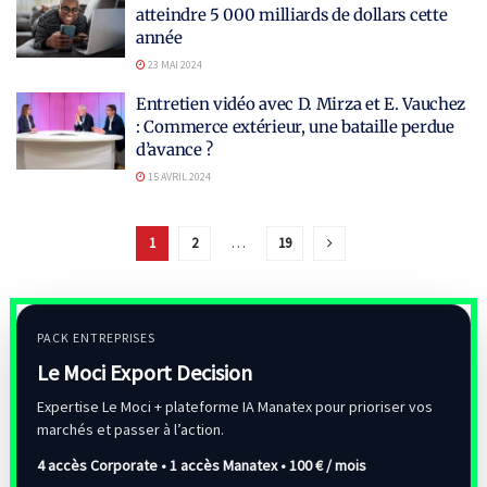
atteindre 5 000 milliards de dollars cette
année
23 MAI 2024
Entretien vidéo avec D. Mirza et E. Vauchez
: Commerce extérieur, une bataille perdue
d’avance ?
15 AVRIL 2024
1
2
…
19
PACK ENTREPRISES
Le Moci Export Decision
Expertise Le Moci + plateforme IA Manatex pour prioriser vos
marchés et passer à l’action.
4 accès Corporate • 1 accès Manatex •
100 € / mois