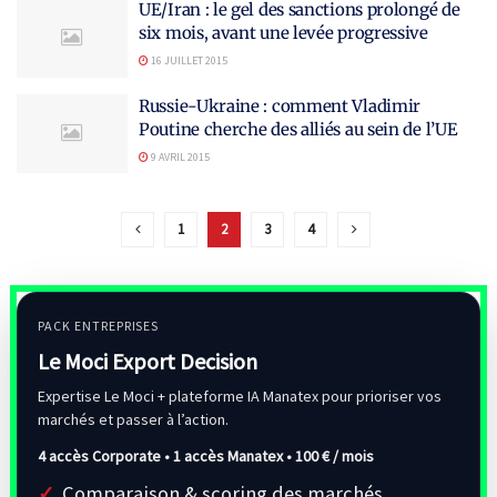
UE/Iran : le gel des sanctions prolongé de
six mois, avant une levée progressive
16 JUILLET 2015
Russie-Ukraine : comment Vladimir
Poutine cherche des alliés au sein de l’UE
9 AVRIL 2015
1
2
3
4
PACK ENTREPRISES
Le Moci Export Decision
Expertise Le Moci + plateforme IA Manatex pour prioriser vos
marchés et passer à l’action.
4 accès Corporate • 1 accès Manatex •
100 € / mois
Comparaison & scoring des marchés