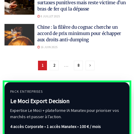
surtaxes punitives mais reste victime d’un
bras de fer qui la dépasse
8 JUILLET 2025
Chine : la filière du cognac cherche un
accord de prix minimum pour échapper
aux droits anti-dumping
16 JUIN 2025
1
2
…
8
PACK ENTREPRISES
Le Moci Export Decision
Expertise Le Moci + plateforme IA Manatex pour prioriser vos
marchés et passer à l’action.
4 accès Corporate • 1 accès Manatex •
100 € / mois