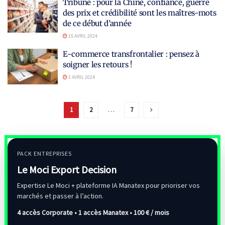
Tribune : pour la Chine, confiance, guerre
des prix et crédibilité sont les maîtres-mots
de ce début d’année
15 AVRIL 2024
E-commerce transfrontalier : pensez à
soigner les retours !
3 AVRIL 2024
1
2
…
7
PACK ENTREPRISES
Le Moci Export Decision
Expertise Le Moci + plateforme IA Manatex pour prioriser vos
marchés et passer à l’action.
4 accès Corporate • 1 accès Manatex •
100 € / mois