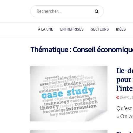
À LA UNE
ENTREPRISES
SECTEURS
IDÉES
Thématique :
Conseil économique
Ile-d
pour 
l’int
25 AVRIL 
Qu’est-
« On au