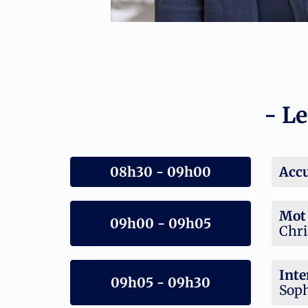
- Le
08h30 - 09h00
Accu
Mot 
09h00 - 09h05
Chri
Inte
09h05 - 09h30
Soph