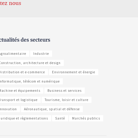
tez nous
ctualités des secteurs
Agroalimentaire
Industrie
Construction, architecture et design
Distribution et e-commerce
Environnement et énergie
Informatique, télécom et numérique
Machine et équipements
Business et services
Transport et logistique
Tourisme, loisir et culture
Innovation
Aéronautique, spatial et défense
Juridique et règlementations
Santé
Marchés publics