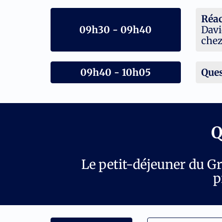
Réac
09h30 - 09h40
Davi
chez
09h40 - 10h05
Ques
Q
Le petit-déjeuner du G
p