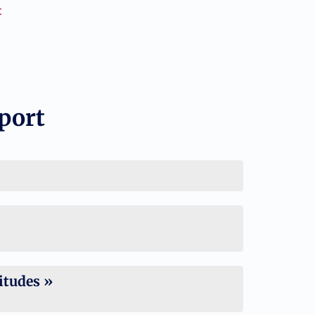
t
xport
titudes »