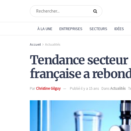
À LA UNE
ENTREPRISES
SECTEURS
IDÉES
Accueil
Actualités
Tendance secteur :
française a rebond
Par
Christine Gilguy
Publié il y a 15 ans
Dans
Actualités
T