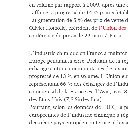
en volume par rapport à 2009, après une c
´affaires a progressé de 14 % pour s´établ
´augmentation de 5 % des prix de vente d
Olivier Homolle, président de
l´Union des
conférence de presse le 22 mars à Paris.
L´industrie chimique en France a mainten
Europe pendant la crise. Profitant de la r
échanges intra-communautaires, les export
progressé de 13 % en volume. L´Union euro
représentant 66 % des échanges de l´indu
commercial de la France est l´Asie, avec 
des Etats-Unis (7,8 % des flux).
Pourtant, selon les données de l´UIC, la p
européennes de l´industrie chimique a rég
deuxième pays européen en termes d´expo