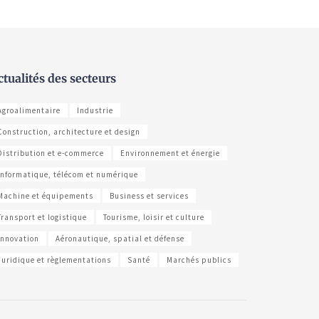
ctualités des secteurs
Agroalimentaire
Industrie
Construction, architecture et design
Distribution et e-commerce
Environnement et énergie
Informatique, télécom et numérique
Machine et équipements
Business et services
Transport et logistique
Tourisme, loisir et culture
Innovation
Aéronautique, spatial et défense
Juridique et règlementations
Santé
Marchés publics