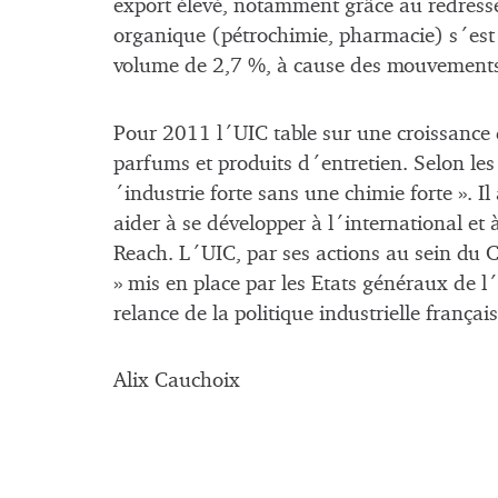
export élevé, notamment grâce au redress
organique (pétrochimie, pharmacie) s´est 
volume de 2,7 %, à cause des mouvements so
Pour 2011 l´UIC table sur une croissance
parfums et produits d´entretien. Selon les
´industrie forte sans une chimie forte ». I
aider à se développer à l´international et 
Reach. L´UIC, par ses actions au sein du C
» mis en place par les Etats généraux de l
relance de la politique industrielle français
Alix Cauchoix