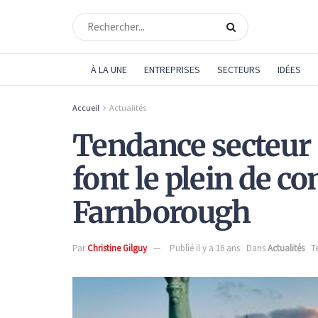
À LA UNE
ENTREPRISES
SECTEURS
IDÉES
Accueil
Actualités
Tendance secteur 
font le plein de 
Farnborough
Par
Christine Gilguy
Publié il y a 16 ans
Dans
Actualités
T