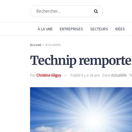
À LA UNE
ENTREPRISES
SECTEURS
IDÉES
Accueil
Actualités
Technip remporte
Par
Christine Gilguy
Publié il y a 16 ans
Dans
Actualités
T