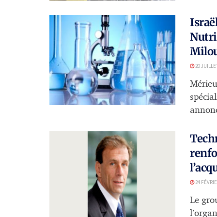
Israë
Nutri
Milo
20 JUILLE
Mérieux
spécial
annoncé
Tech
renfo
l’acq
24 FÉVRIE
Le gro
l’orga