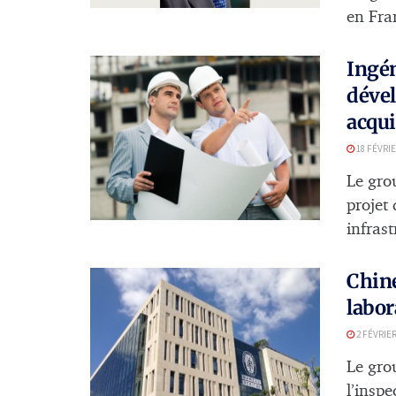
en Fra
Ingén
dével
acqui
18 FÉVRIE
Le gro
projet 
infrast
Chine
labor
2 FÉVRIER
Le gro
l’inspe