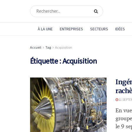
À LA UNE
ENTREPRISES
SECTEURS
IDÉES
Accueil
Tag
Acquisition
Étiquette :
Acquisition
Ingén
rachè
11 SEPTE
En vue
groupe
le 9 se