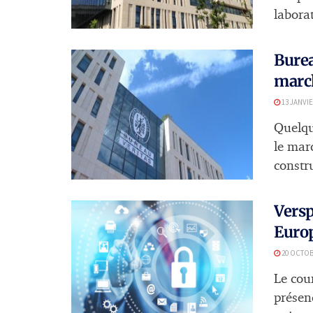
laborat
Burea
marc
13 JANVIE
Quelqu
le mar
constru
Versp
Euro
20 OCTOB
Le cou
présen