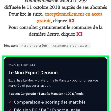
confidentielle
du
MOCI
n° 299
diffusée le 11 octobre
2018 auprès de ses abonnés
Pour lire la suite,
exceptionnellement en accès
gratuit
, cliquez
ICI
Pour consulter gratuitement le sommaire de la
dernière
Lettre
, cliquez
ICI
Étiquettes :
Assurance-crédit
Assurance-crédit export
PACK ENTREPRISES
Le Moci Export Decision
Expertise Le Moci + plateforme IA Manatex pour prioriser vos
marchés et passer à l’action.
4 accès Corporate • 1 accès Manatex •
100 € / mois
Comparaison & scoring des marchés
Décision DG / DAF / Export alignée