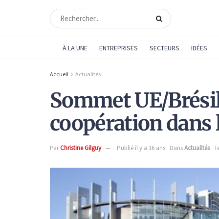
À LA UNE
ENTREPRISES
SECTEURS
IDÉES
Accueil
Actualités
Sommet UE/Brésil 
coopération dans 
Par
Christine Gilguy
Publié il y a 16 ans
Dans
Actualités
T