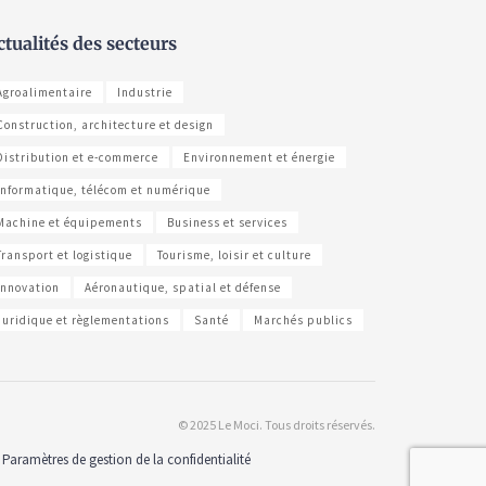
ctualités des secteurs
Agroalimentaire
Industrie
Construction, architecture et design
Distribution et e-commerce
Environnement et énergie
Informatique, télécom et numérique
Machine et équipements
Business et services
Transport et logistique
Tourisme, loisir et culture
Innovation
Aéronautique, spatial et défense
Juridique et règlementations
Santé
Marchés publics
© 2025 Le Moci. Tous droits réservés.
Paramètres de gestion de la confidentialité