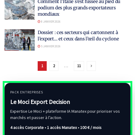
Comment l’Italie s’est hissée au pied du
podium des plus grands exportateurs
mondiaux
8 JANVIER 2026
Dossier : ces secteurs qui cartonnent à
l’export… et ceux dans l’œil du cyclone
5 JANVIER 2026
1
2
…
11
PACK ENTREPRISES
Le Moci Export Decision
Expertise Le Moci + plateforme IA Manatex pour prioriser vos
marchés et passer à l’action.
4 accès Corporate • 1 accès Manatex •
100 € / mois