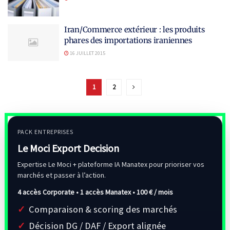
Iran/Commerce extérieur : les produits
phares des importations iraniennes
16 JUILLET 2015
1
2
PACK ENTREPRISES
Le Moci Export Decision
Expertise Le Moci + plateforme IA Manatex pour prioriser vos
marchés et passer à l’action.
4 accès Corporate • 1 accès Manatex •
100 € / mois
Comparaison & scoring des marchés
Décision DG / DAF / Export alignée