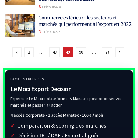
8 FÉVRIER 2023
Commerce extérieur : les secteurs et
marchés qui performent à l’export en 2022
7 FÉVRIER 2023
1
…
48
49
50
…
77
PACK ENTREPRISES
Le Moci Export Decision
Expertise Le Moci + plateforme IA Manatex pour prioriser vos
marchés et passer à l’action.
4 accès Corporate • 1 accès Manatex •
100 € / mois
Comparaison & scoring des marchés
Décision DG / DAF / Export alignée