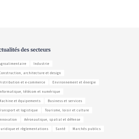
ctualités des secteurs
Agroalimentaire
Industrie
Construction, architecture et design
Distribution et e-commerce
Environnement et énergie
Informatique, télécom et numérique
Machine et équipements
Business et services
Transport et logistique
Tourisme, loisir et culture
Innovation
Aéronautique, spatial et défense
Juridique et règlementations
Santé
Marchés publics