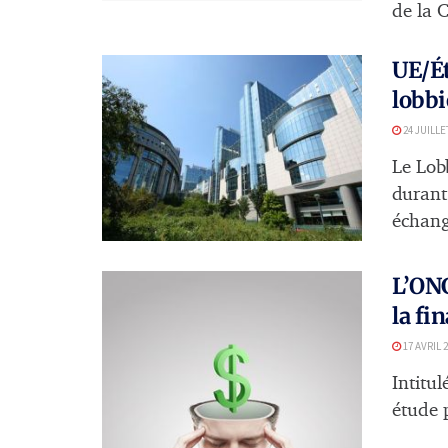
de la C
UE/Ét
lobbi
24 JUILLE
Le Lobb
durant
échang
L’ONG
la fi
17 AVRIL 
Intitul
étude p