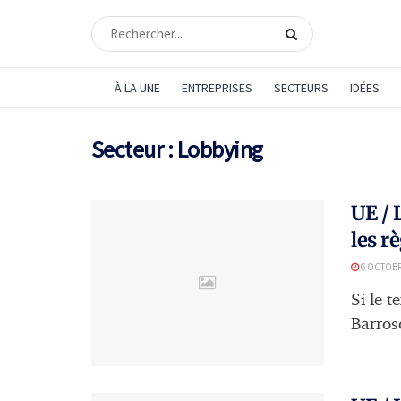
À LA UNE
ENTREPRISES
SECTEURS
IDÉES
Secteur :
Lobbying
UE / 
les r
6 OCTOBR
Si le t
Barroso