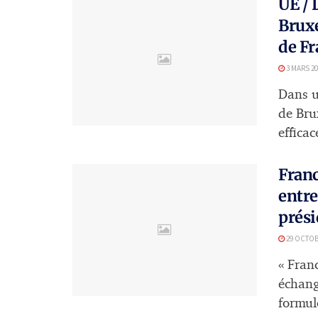
UE / 
Bruxe
de Fr
3 MARS 20
Dans u
de Brux
efficace
Franc
entre
prési
29 OCTOB
« Fran
échange
formulé