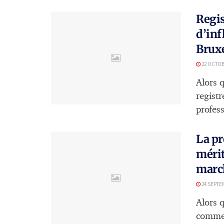
Regis
d’inf
Bruxe
22 OCTOB
Alors 
regist
profess
La pr
mérit
marc
24 SEPTE
Alors 
commer