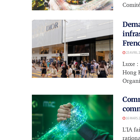
Comité
Demai
infra
Frenc
23 AVRIL 
Luxe :
Hong K
Organis
Comme
comm
16 MARS 2
L’IA fa
rationa