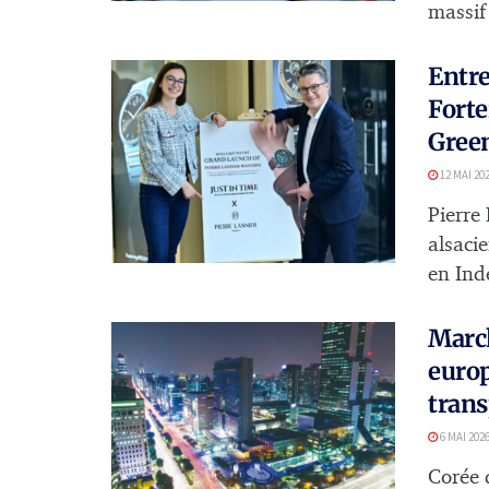
massif 
Entre
Forte
Gree
12 MAI 20
Pierre
alsaci
en Inde
March
euro
tran
6 MAI 202
Corée 