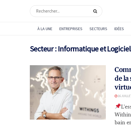
À LA UNE
ENTREPRISES
SECTEURS
IDÉES
Secteur :
Informatique et Logiciel
Comme
de la
virtu
16 JUILLE
L’es
Within
bain en