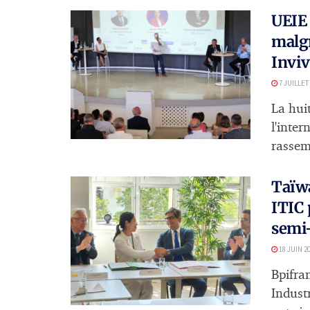
UEIE 
malgr
Inviv
7 JUILLET
La huit
l'inte
rassemb
Taïwa
ITIC 
semi
18 JUIN 2
Bpifran
Indust