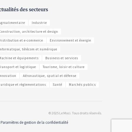
ctualités des secteurs
Agroalimentaire
Industrie
Construction, architecture et design
Distribution et e-commerce
Environnement et énergie
Informatique, télécom et numérique
Machine et équipements
Business et services
Transport et logistique
Tourisme, loisir et culture
Innovation
Aéronautique, spatial et défense
Juridique et règlementations
Santé
Marchés publics
© 2025 Le Moci. Tous droits réservés.
Paramètres de gestion de la confidentialité