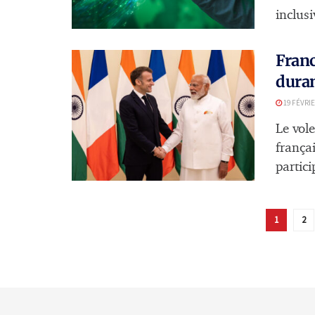
inclusi
Franc
dura
19 FÉVRIE
Le vole
frança
partici
1
2