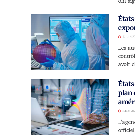
ont sig
États
expor
16 JUIN 2
Les au
contrô
avoir d
États
plan 
améri
26 MAI 20
L'agen
offici