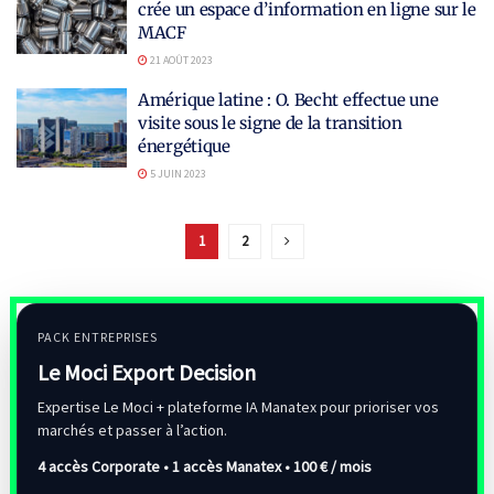
crée un espace d’information en ligne sur le
MACF
21 AOÛT 2023
Amérique latine : O. Becht effectue une
visite sous le signe de la transition
énergétique
5 JUIN 2023
1
2
PACK ENTREPRISES
Le Moci Export Decision
Expertise Le Moci + plateforme IA Manatex pour prioriser vos
marchés et passer à l’action.
4 accès Corporate • 1 accès Manatex •
100 € / mois