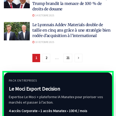
Trump brandit la menace de 100 % de
droits de douane
14 OCTOBRE 2025
Le Lyonnais Addev Materials double de
taille en cinq ans grâce à une stratégie bien
rodée d’acquisition à l’international
10 OCTOBRE 2025
1
2
…
21
PACK ENTREPRISES
Le Moci Export Decision
Expertise Le Moci + plateforme IA Manatex pour prioriser vos
marchés et passer à l’action.
4 accès Corporate • 1 accès Manatex •
100 € / mois