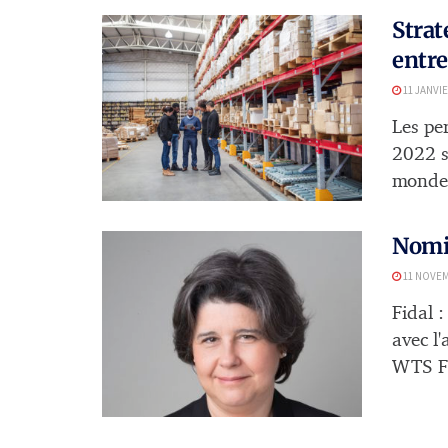
Strat
entre
11 JANVIE
Les pe
2022 s
monde 
Nomin
11 NOVEM
Fidal :
avec l'
WTS Fr