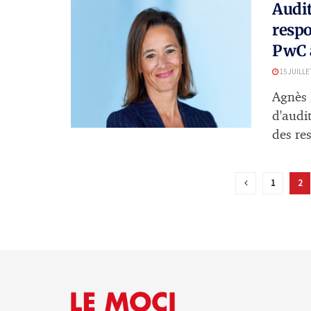
Audit
respo
PwC 
15 JUILLE
Agnès 
d'audit
des re
1
2