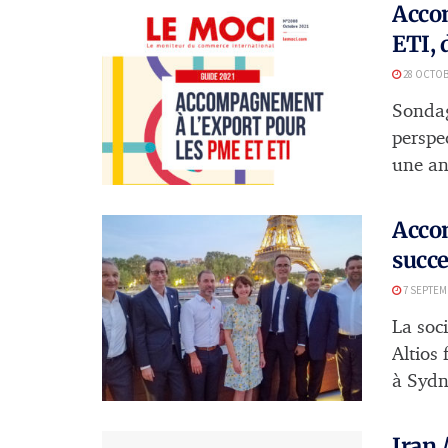
Accom
ETI, 
28 OCTOB
Sondag
perspe
une an
Accom
succe
7 SEPTEM
La soc
Altios 
à Sydn
Iran 