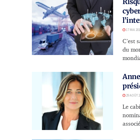
Risqu
cyber
l’int
17 MAI 20
C’est 
du mom
mondial
Anne
prési
29 AOÛT 2
Le cabi
nomina
associé