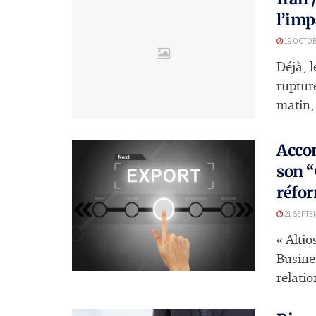
l’imp
19 OCTOB
Déjà, 
ruptur
matin, 
Accom
son “
réfo
21 SEPTE
« Alti
Busine
relatio