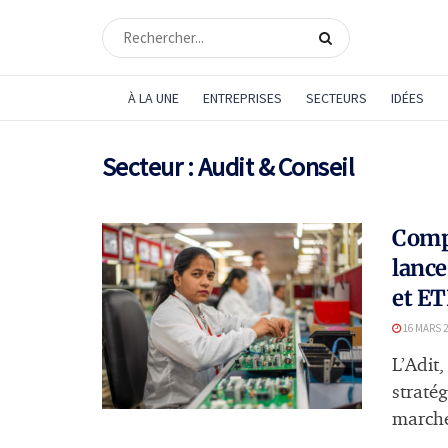
À LA UNE
ENTREPRISES
SECTEURS
IDÉES
Secteur :
Audit & Conseil
Compe
lance
et ET
16 MARS 2
L’Adit,
straté
marché