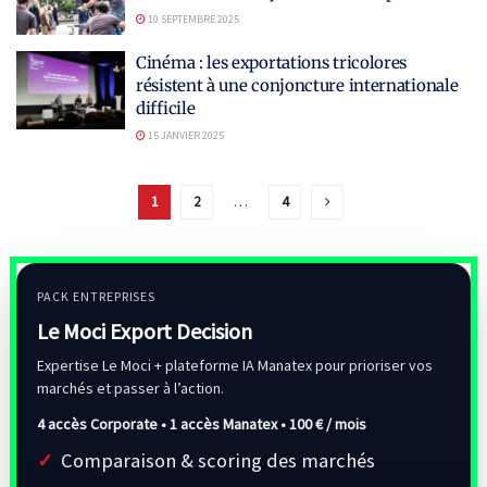
10 SEPTEMBRE 2025
Cinéma : les exportations tricolores
résistent à une conjoncture internationale
difficile
15 JANVIER 2025
1
2
…
4
PACK ENTREPRISES
Le Moci Export Decision
Expertise Le Moci + plateforme IA Manatex pour prioriser vos
marchés et passer à l’action.
4 accès Corporate • 1 accès Manatex •
100 € / mois
Comparaison & scoring des marchés