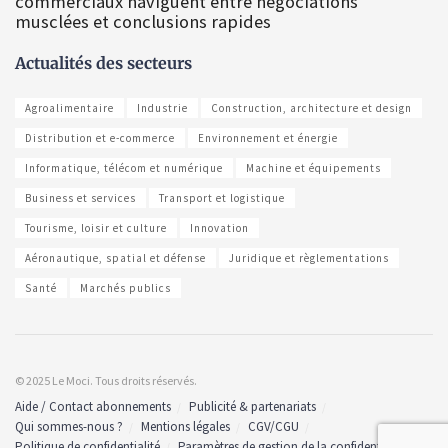
commerciaux naviguent entre négociations
musclées et conclusions rapides
Actualités des secteurs
Agroalimentaire
Industrie
Construction, architecture et design
Distribution et e-commerce
Environnement et énergie
Informatique, télécom et numérique
Machine et équipements
Business et services
Transport et logistique
Tourisme, loisir et culture
Innovation
Aéronautique, spatial et défense
Juridique et règlementations
Santé
Marchés publics
© 2025 Le Moci. Tous droits réservés.
Aide / Contact abonnements
Publicité & partenariats
Qui sommes-nous ?
Mentions légales
CGV/CGU
Politique de confidentialité
Paramètres de gestion de la confidentialité