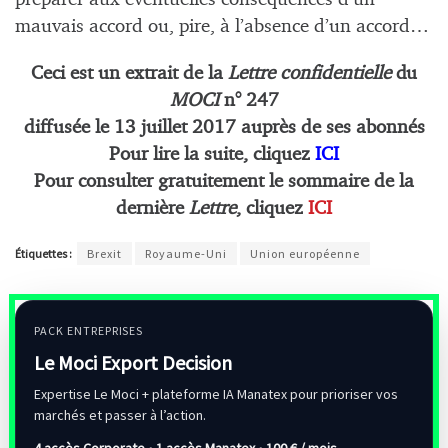
mauvais accord ou, pire, à l’absence d’un accord…
Ceci est un extrait de la
Lettre confidentielle
du
MOCI
n° 247
diffusée le 13 juillet 2017 auprès de ses abonnés
Pour lire la suite, cliquez
ICI
Pour consulter gratuitement le sommaire de la
dernière
Lettre
, cliquez
ICI
Étiquettes :
Brexit
Royaume-Uni
Union européenne
PACK ENTREPRISES
Le Moci Export Decision
Expertise Le Moci + plateforme IA Manatex pour prioriser vos
marchés et passer à l’action.
4 accès Corporate • 1 accès Manatex •
100 € / mois