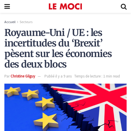
Accueil
Secteurs
Royaume-Uni / UE : les
incertitudes du ‘Brexit’
pèsent sur les économies
des deux blocs
Par
Christine Gilguy
Publié il y a 9 ans
Temps de lecture : 1 min read