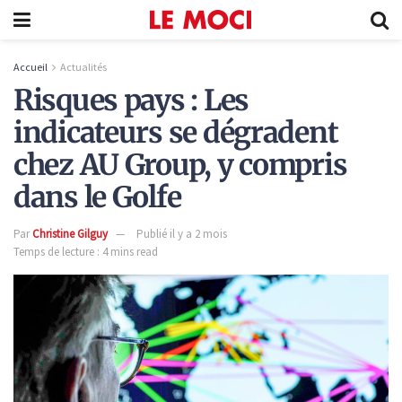
Accueil
Actualités
Risques pays : Les
indicateurs se dégradent
chez AU Group, y compris
dans le Golfe
Par
Christine Gilguy
Publié il y a 2 mois
Temps de lecture : 4 mins read