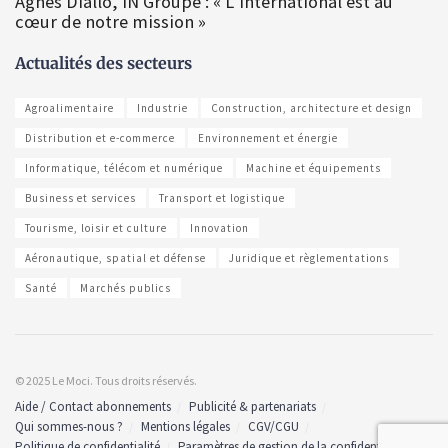
Agnès Diallo, IN Groupe : « L’international est au
cœur de notre mission »
Actualités des secteurs
Agroalimentaire
Industrie
Construction, architecture et design
Distribution et e-commerce
Environnement et énergie
Informatique, télécom et numérique
Machine et équipements
Business et services
Transport et logistique
Tourisme, loisir et culture
Innovation
Aéronautique, spatial et défense
Juridique et règlementations
Santé
Marchés publics
© 2025 Le Moci. Tous droits réservés.
Aide / Contact abonnements
Publicité & partenariats
Qui sommes-nous ?
Mentions légales
CGV/CGU
Politique de confidentialité
Paramètres de gestion de la confidentialité