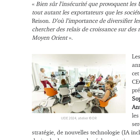
«
Bien sûr l’insécurité que provoquent les 
tout autant les exportateurs que les soci
Reison.
D’où l’importance de diversifier l
chercher des relais de croissance sur des
Moyen Orient
».
Les
an
ce
CE
pré
So
An
les
UEIE 2024, atelier © DR
ser
stratégie, de nouvelles technologie (IA inc