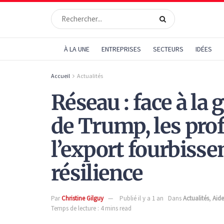
À LA UNE
ENTREPRISES
SECTEURS
IDÉES
Accueil
Actualités
Réseau : face à la
de Trump, les pro
l’export fourbisse
résilience
Par
Christine Gilguy
Publié il y a 1 an
Dans
Actualités
,
Aide
Temps de lecture : 4 mins read