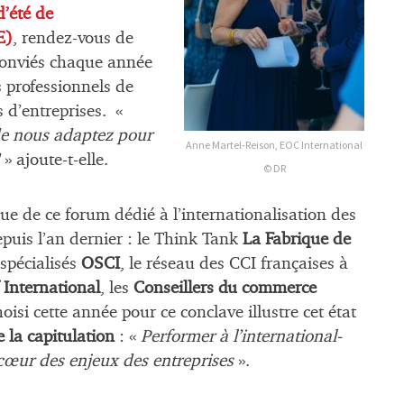
d’été de
E)
, rendez-vous de
conviés chaque année
s professionnels de
 d’entreprises. «
de nous adaptez pour
Anne Martel-Reison, EOC International
» ajoute-t-elle.
© DR
que de ce forum dédié à l’internationalisation des
puis l’an dernier : le Think Tank
La Fabrique de
 spécialisés
OSCI
, le réseau des CCI françaises à
International
, les
Conseillers du commerce
oisi cette année pour ce conclave illustre cet état
e la capitulation
: «
Performer à l’international-
 cœur des enjeux des entreprises
».