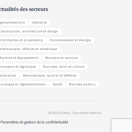
ctualités des secteurs
Agroalimentaire
Industrie
Construction, architecture et design
Distribution et e-commerce
Environnement et énergie
Informatique, télécom et numérique
Machine et équipements
Business et services
Transport et logistique
Tourisme, loisir et culture
Innovation
Aéronautique, spatial et défense
Juridique et règlementations
Santé
Marchés publics
© 2025 Le Moci. Tous droits réservés.
Paramètres de gestion de la confidentialité