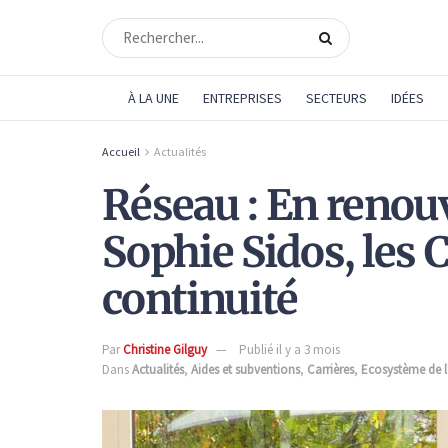
À LA UNE
ENTREPRISES
SECTEURS
IDÉES
Accueil
Actualités
Réseau : En renou
Sophie Sidos, les 
continuité
Par
Christine Gilguy
Publié il y a 3 mois
Dans
Actualités
,
Aides et subventions
,
Carrières
,
Ecosystème de l