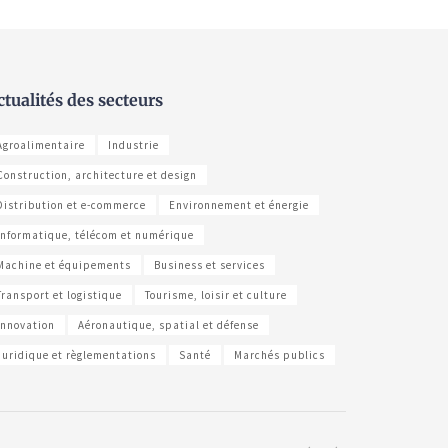
ctualités des secteurs
Agroalimentaire
Industrie
Construction, architecture et design
Distribution et e-commerce
Environnement et énergie
Informatique, télécom et numérique
Machine et équipements
Business et services
Transport et logistique
Tourisme, loisir et culture
Innovation
Aéronautique, spatial et défense
Juridique et règlementations
Santé
Marchés publics