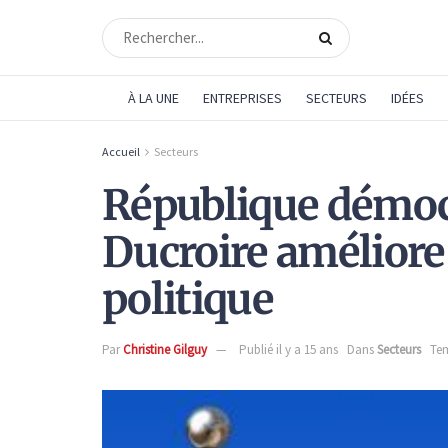
À LA UNE
ENTREPRISES
SECTEURS
IDÉES
Accueil
Secteurs
République démoc
Ducroire améliore 
politique
Par
Christine Gilguy
Publié il y a 15 ans
Dans
Secteurs
Tem