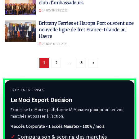
club d’ambassadeurs
14 NOVEMBRE 2022
Brittany Ferries et Haropa Port ouvrent une
nouvelle ligne de fret France-Irlande au
Havre
23 NOVEMBRE 2021
1
2
…
5
PACK ENTREPRISES
Le Moci Export Decision
Expertise Le Moci + plateforme IA Manatex pour prioriser vos
marchés et passer à l’action.
4 accès Corporate • 1 accès Manatex •
100 € / mois
Comparaison & scoring des marchés