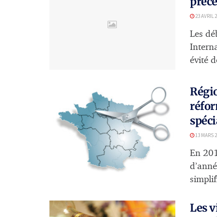
précé
23 AVRIL 
Les dé
Intern
évité d
Régio
réfor
spéci
13 MARS 2
En 201
d’année
simplif
Les v