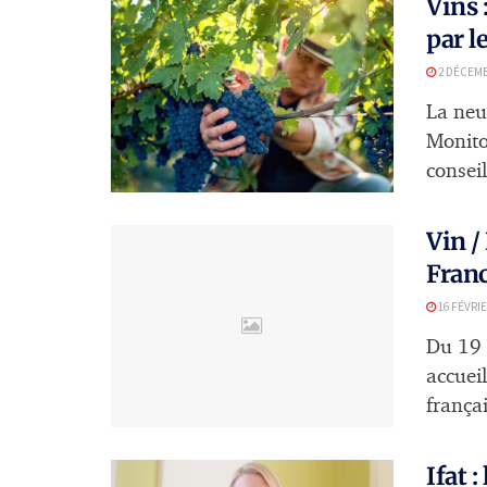
Vins 
par l
2 DÉCEMB
La neu
Monito
consei
Vin /
Franc
16 FÉVRIE
Du 19 
accueil
françai
Ifat 