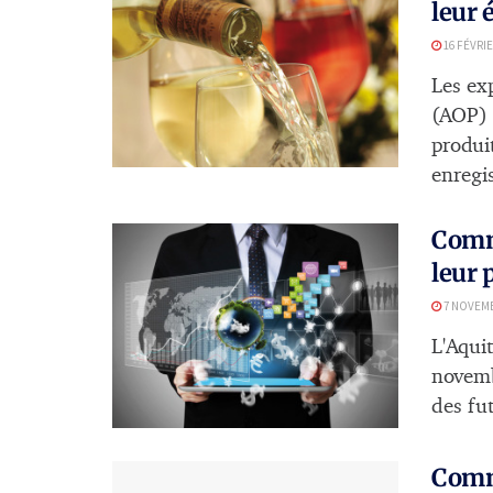
leur 
16 FÉVRIE
Les ex
(AOP) 
produi
enregis
Comme
leur 
7 NOVEMB
L'Aqui
novemb
des fut
Comme