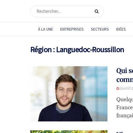
À LA UNE
ENTREPRISES
SECTEURS
IDÉES
Région :
Languedoc-Roussillon
Qui s
comm
23 AOÛT 2
Quelqu
France
françai