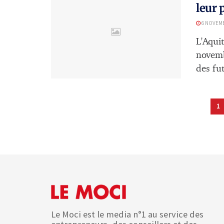
leur 
6 NOVEMB
L'Aqui
novemb
des fut
1
Le Moci est le media n°1 au service des