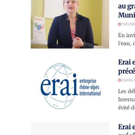
au gr
Muni
7 DÉCEMB
En invi
l’eau, 
Erai 
précé
23 AVRIL 
Les dé
Intern
évité d
Erai 