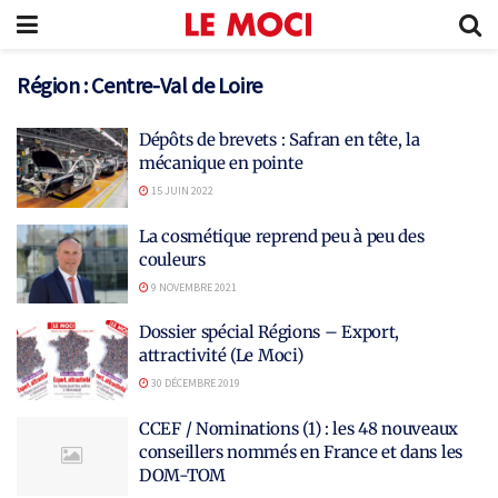
Région :
Centre-Val de Loire
Dépôts de brevets : Safran en tête, la
mécanique en pointe
15 JUIN 2022
La cosmétique reprend peu à peu des
couleurs
9 NOVEMBRE 2021
Dossier spécial Régions – Export,
attractivité (Le Moci)
30 DÉCEMBRE 2019
CCEF / Nominations (1) : les 48 nouveaux
conseillers nommés en France et dans les
DOM-TOM