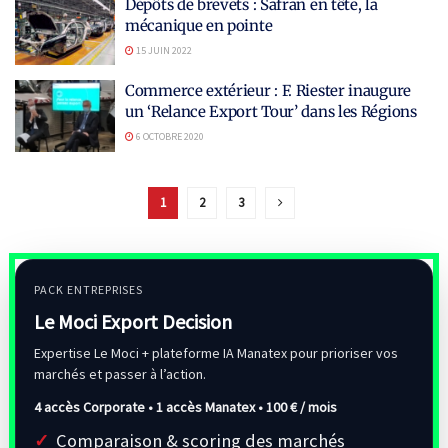
Dépôts de brevets : Safran en tête, la
mécanique en pointe
15 JUIN 2022
Commerce extérieur : F. Riester inaugure
un ‘Relance Export Tour’ dans les Régions
6 OCTOBRE 2020
1
2
3
PACK ENTREPRISES
Le Moci Export Decision
Expertise Le Moci + plateforme IA Manatex pour prioriser vos
marchés et passer à l’action.
4 accès Corporate • 1 accès Manatex •
100 € / mois
Comparaison & scoring des marchés