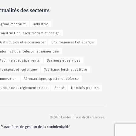
ctualités des secteurs
Agroalimentaire
Industrie
Construction, architecture et design
Distribution et e-commerce
Environnement et énergie
Informatique, télécom et numérique
Machine et équipements
Business et services
Transport et logistique
Tourisme, loisir et culture
Innovation
Aéronautique, spatial et défense
Juridique et règlementations
Santé
Marchés publics
© 2025 Le Moci. Tous droits réservés.
Paramètres de gestion de la confidentialité