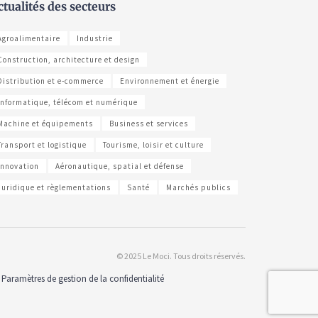
ctualités des secteurs
Agroalimentaire
Industrie
Construction, architecture et design
Distribution et e-commerce
Environnement et énergie
Informatique, télécom et numérique
Machine et équipements
Business et services
Transport et logistique
Tourisme, loisir et culture
Innovation
Aéronautique, spatial et défense
Juridique et règlementations
Santé
Marchés publics
© 2025 Le Moci. Tous droits réservés.
Paramètres de gestion de la confidentialité